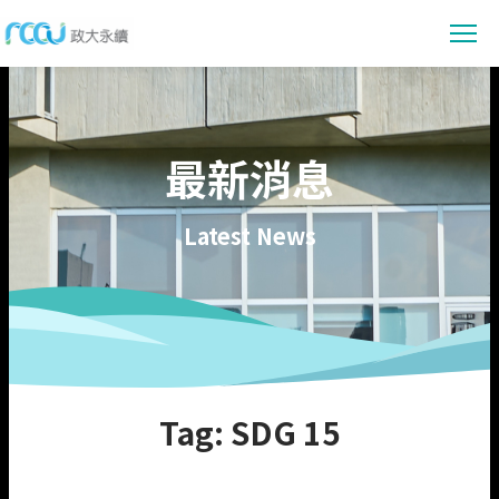
最新消息
最新消息
消息公告
永續賦能
活動報導
永續教育
永續校園
Latest News
永續亮點
永續研究
會議資訊
環境管理
參與行動
數位賦能
共容社會
社會實踐
永續提案
資料下載
校務治理
行動指南
永續報告書下載
關於我們
節能專區
Tag: SDG 15
線上閱讀
政大永續願景與目標
佐證資料
永續發展組織架構
EN