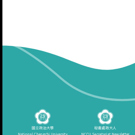
國立政治大學
秘書處政大人
National Chengchi University
NCCU Secretariat Newsletter