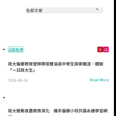
全部文章
全部文章
會議資訊
永續亮點
活動報導
消息公告
活動報導
4
10
政大偏鄉教育營隊帶領雙溪高中學生探索職涯、體驗
「一日政大生」
Read More
2026-08-04
政大推動食農教育深化 攜手偏鄉小校共築永續學習網