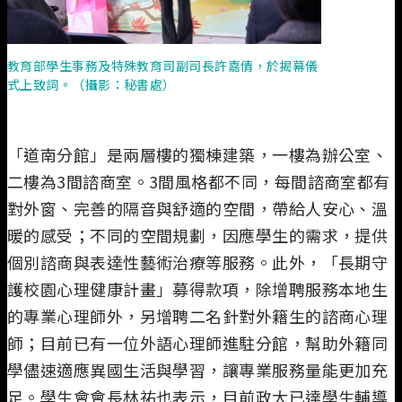
教育部學生事務及特殊教育司副司長許嘉倩，於揭幕儀
式上致詞。（攝影：秘書處）
「道南分館」是兩層樓的獨棟建築，一樓為辦公室、
二樓為3間諮商室。3間風格都不同，每間諮商室都有
對外窗、完善的隔音與舒適的空間，帶給人安心、溫
暖的感受；不同的空間規劃，因應學生的需求，提供
個別諮商與表達性藝術治療等服務。此外，「長期守
護校園心理健康計畫」募得款項，除增聘服務本地生
的專業心理師外，另增聘二名針對外籍生的諮商心理
師；目前已有一位外語心理師進駐分館，幫助外籍同
學儘速適應異國生活與學習，讓專業服務量能更加充
足。學生會會長林祐也表示，目前政大已達學生輔導