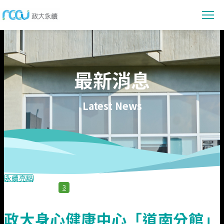
最新消息
最新消息
消息公告
永續賦能
活動報導
永續教育
永續校園
Latest News
永續亮點
永續研究
會議資訊
環境管理
參與行動
數位賦能
共容社會
社會實踐
永續提案
資料下載
校務治理
行動指南
永續報告書下載
關於我們
永續亮點
節能專區
3
線上閱讀
政大永續願景與目標
佐證資料
政大身心健康中心「道南分館」
永續發展組織架構