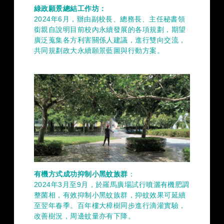
綠政願景總結工作坊：
2024年6月，辦由副校長、總務長、主任秘書領
銜親自說明目前校內永續發展的各項規劃，期望
廣泛蒐集各方利害關係人建議，進行雙向交流，
共同規劃政大永續願景藍圖與行動方案。
有機方式成功抑制小黑蚊族群
：
2024年3月至9月，於羅馬廣場試行噴灑有機肥調
整菌相，有效抑制小黑蚊族群，抑蚊效果可延續
至翌年春季。百年樓大樟樹同步進行滴灌實驗，
改善樹況，周邊蚊量亦有下降。