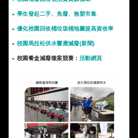
學生發起二手、免廢、無塑市集
優化校園回收桶垃圾桶地圖提高資收率
校園馬拉松供水響應減廢(新聞)
校園餐盒減廢徵案競賽：
活動網頁