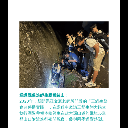
通識課促進師生親近後山
：
2023年，新聞系汪文豪老師所開設的「三貓生態
食農傳播實踐」，在課程中邀請三貓生態大踏查
執行團隊帶領本校師生在政大環山道的飛龍步道
登山口附近進行夜間觀察，參與同學迴響熱烈。