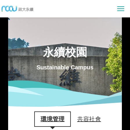
最新消息
消息公告
永續賦能
永續校園
活動報導
永續教育
永續校園
永續亮點
Sustainable Campus
永續研究
會議資訊
環境管理
參與行動
數位賦能
共容社會
社會實踐
永續提案
資料下載
校務治理
行動指南
永續報告書下載
關於我們
節能專區
線上閱讀
政大永續願景與目標
佐證資料
環境管理
共容社會
永續發展組織架構
EN