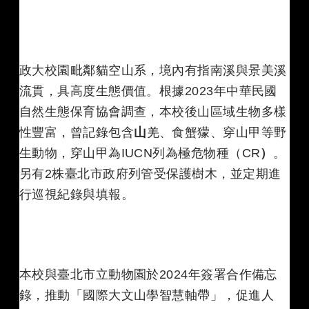
政大校園毗鄰貓空山系，境內有指南溪與景美溪
流貫，具高度生態價值。根據2023年中華民國
自然生態保育協會調查，本校後山區域生物多樣
性豐富，曾記錄包含
山
羌、食蟹獴、穿山甲等野
生動物，穿山甲為IUCN列為極危物種（CR
）
。
另有2株臺北市政府列管受保護樹木，並定期進
行巡視紀錄與填報。
本校與臺北市立動物園於2024年簽署合作備忘
錄，推動「國際大文山學智慧軸帶」，促進人