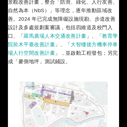
景觀改善計畫，整合「防滑、綠化、人行友善、
自然為本（NbS）」等理念，逐年推動區域改
善。2024 年已完成無障礙設施現勘、步道改善
設計及多處規劃案審議，包括四維道及校門入
口、「
羅馬廣場人本交通改善計畫
」、「
教育學
院前木平臺改善計畫
」、「
大智樓後方機車停車
場人行空間改善計畫
」，並啟動工程發包；另完
成「麥側地坪」測試鋪設。