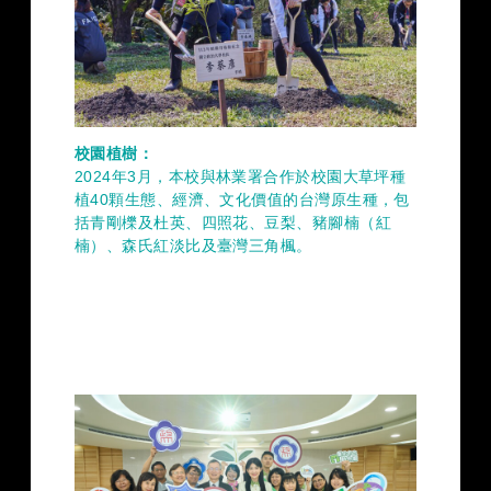
校園植樹：
2024年3月，本校與林業署合作於校園大草坪種
植40顆生態、經濟、文化價值的台灣原生種，包
括青剛櫟及杜英、四照花、豆梨、豬腳楠（紅
楠）、森氏紅淡比及臺灣三角楓。