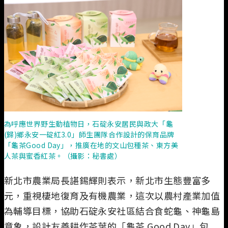
為呼應世界野生動植物日，石碇永安居民與政大「龜
(歸)鄉永安一碇紅3.0」師生團隊合作設計的保育品牌
「龜茶Good Day」，推廣在地的文山包種茶、東方美
人茶與蜜香紅茶。（攝影：秘書處）
新北市農業局長諶錫輝則表示，新北市生態豐富多
元，重視棲地復育及有機農業，這次以農村產業加值
為輔導目標，協助石碇永安社區結合食蛇龜、神龜島
意象，設計友善耕作茶葉的「龜茶 Good Day」包