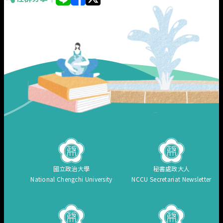
國立政治大學
秘書處政大人
National Chengchi University
NCCU Secretariat Newsletter