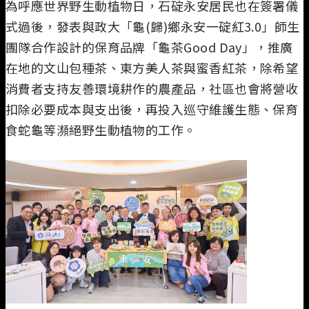
為呼應世界野生動植物日，石碇永安居民也在簽署儀
式過後，發表與政大「龜(歸)鄉永安一碇紅3.0」師生
團隊合作設計的保育品牌「龜茶Good Day」，推廣
在地的文山包種茶、東方美人茶與蜜香紅茶，除希望
消費者支持友善環境耕作的農產品，社區也會將營收
扣除必要成本與支出後，再投入巡守維護生態、保育
食蛇龜等瀕絕野生動植物的工作。