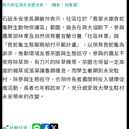
政大師生與永安居合影。（攝影：秘書處）
石碇永安里長蕭敏玲表示，社區位於「翡翠水庫食蛇
龜野生動物保護區」範圍，過去在政大協助下，參與
農業部林業及自然保育署宜蘭分署「社區林業」與
「食蛇龜生態服務給付示範計畫」，以保育食蛇龜為
訴求，推動環境友善茶園與生態巡守。參與的農友不
使用除草劑、有刀片的除草機等，茶園也保留一定高
度的雜草或落葉讓龜類棲息。而學生暑期到永安駐
村，除參與生態巡守，也陪伴長者農閒時投入健康促
進活動，長者也年輕起來了，充分感受政大學生駐村
永安帶來的改變。
社群分享｜