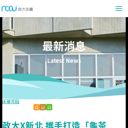
最新消息
最新消息
消息公告
永續賦能
活動報導
永續教育
永續校園
Latest News
永續亮點
永續研究
會議資訊
環境管理
參與行動
數位賦能
共容社會
社會實踐
永續提案
資料下載
校務治理
行動指南
永續報告書下載
關於我們
永續亮點
節能專區
11
12
15
線上閱讀
政大永續願景與目標
佐證資料
政大X新北 攜手打造「龜茶
永續發展組織架構