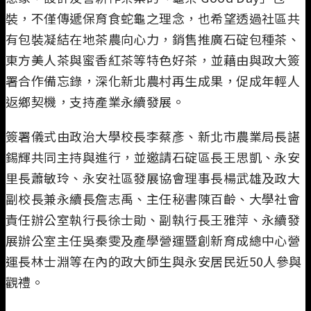
裝，不僅傳遞保育食蛇龜之理念，也希望透過社區共
有包裝凝結在地茶農向心力，銷售推廣石碇包種茶、
東方美人茶與蜜香紅茶等特色好茶，並藉由與政大簽
署合作備忘錄，深化新北農村再生成果，促成年輕人
返鄉契機，支持產業永續發展。
簽署儀式由政治大學校長李蔡彥、新北市農業局長諶
錫輝共同主持與進行，並邀請石碇區長王思凱、永安
里長蕭敏玲、永安社區發展協會理事長楊武雄及政大
副校長兼永續長詹志禹、主任秘書陳百齡、大學社會
責任辦公室執行長徐士勛、副執行長王雅萍、永續發
展辦公室主任吳秦雯及產學營運暨創新育成總中心營
運長林士淵等在內的政大師生與永安居民近50人參與
觀禮。