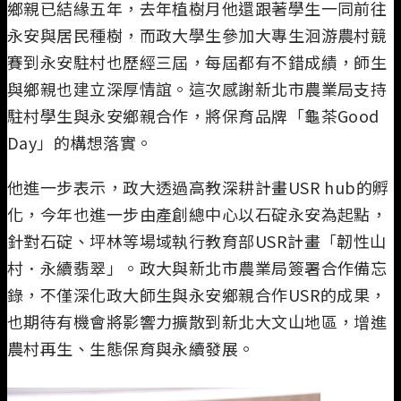
鄉親已結緣五年，去年植樹月他還跟著學生一同前往
永安與居民種樹，而政大學生參加大專生洄游農村競
賽到永安駐村也歷經三屆，每屆都有不錯成績，師生
與鄉親也建立深厚情誼。這次感謝新北市農業局支持
駐村學生與永安鄉親合作，將保育品牌「龜茶Good
Day」的構想落實。
他進一步表示，政大透過高教深耕計畫USR hub的孵
化，今年也進一步由產創總中心以石碇永安為起點，
針對石碇、坪林等場域執行教育部USR計畫「韌性山
村．永續翡翠」。政大與新北市農業局簽署合作備忘
錄，不僅深化政大師生與永安鄉親合作USR的成果，
也期待有機會將影響力擴散到新北大文山地區，增進
農村再生、生態保育與永續發展。