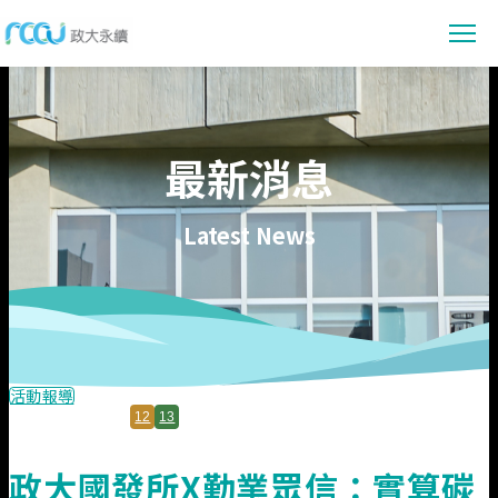
最新消息
最新消息
消息公告
永續賦能
活動報導
永續教育
永續校園
Latest News
永續亮點
永續研究
會議資訊
環境管理
參與行動
數位賦能
共容社會
社會實踐
永續提案
資料下載
校務治理
行動指南
永續報告書下載
關於我們
活動報導
節能專區
12
13
線上閱讀
政大永續願景與目標
佐證資料
政大國發所X勤業眾信：實算碳
永續發展組織架構