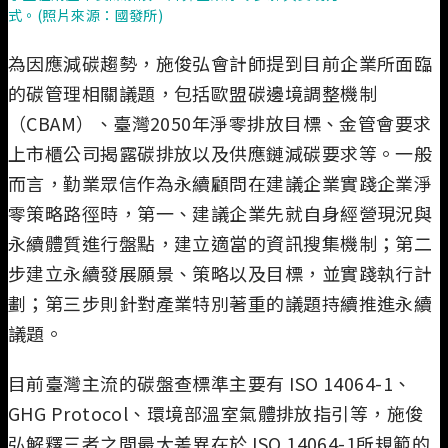
式。(照片來源：國發所)
為因應減碳趨勢，施俊弘會計師提到目前企業所面臨
的碳管理相關議題，包括歐盟碳邊境調整機制
（CBAM）、臺灣2050年淨零排放目標、金管會要求
上市櫃公司揭露碳排放以及供應鏈減碳要求等。一般
而言，勤業眾信作為永續顧問在建議企業實踐企業淨
零策略路徑時，第一、建議企業先就自身經營現況與
永續體質進行盤點，建立適當的資訊搜集機制；第二
步建立永續發展願景、策略以及目標，並實踐執行計
劃；第三步則針對產業特別著重的議題持續推進永續
議題。
目前臺灣主流的碳盤查標準主要有 ISO 14064-1、
GHG Protocol、環境部溫室氣體排放指引等，施俊
弘解釋三者之間最大差異在於 ISO 14064-1所規範的