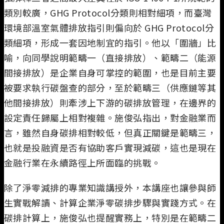
類別較廣，GHG Protocol分類則相對細項，而臺灣
環境部溫室氣體排放指引則偏向於 GHG Protocol分
類細項，形成一套因地制宜的指引。他以「圍牆」比
喻，向同學說明範疇一（直接排放）、範疇二（能源
間接排放）是企業自身可掌控的範圍，也是目前主要
被要求執行碳盤查的部分，至於範疇三（供應鏈等其
他間接排放）則牽涉上下游的碳排放管理，在邊界的
設定責任歸屬上相對複雜。施俊弘指出，對金融業而
言，雖然自身碳排相對較低，但真正關鍵是範疇三，
也就是投融資是否有協助客戶實現減碳，這也是現在
金融行業在永續路徑上所面臨的挑戰。
除了淨零減排的專業知識講授外，本講座也讓參與師
生實戰解讀、計算企業淨零碳排步驟與實踐方式。在
碳排計算上，施俊弘也提醒實務上，特別是在範疇二