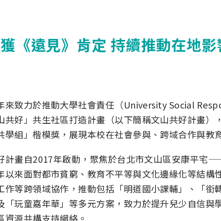
畫獲《遠見》肯定 持續推動在地影
來致力於推動大學社會責任（University Social Resp
山共好」共生社區打造計畫（以下簡稱文山共好計畫），
共學組」楷模獎，展現本校在社會參與、跨域合作與教
好計畫自2017年啟動，聚焦於台北市文山區安康平宅
年以來面對都市貧窮、教育不平等與文化邊緣化等結構
工作等跨領域協作，推動包括「明道國小課輔」、「銜
及「玩童嘉年華」等多元方案，致力於提升兒少自信與
區資源共構支持網絡。