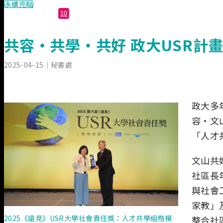
永續亮點
10
共容‧共學‧共好 政大USR計
2025-04-15
｜秘書處
政大多年
容‧文
「人才
文山共
社區長
與社會
家教」
2025《遠見》USR大學社會責任獎：人才共學組楷模
整合社