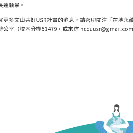
長遠願景。
解更多文山共好USR計畫的消息，請密切關注「在地永
公室（校內分機51479，或來信 nccuusr@gmail.co