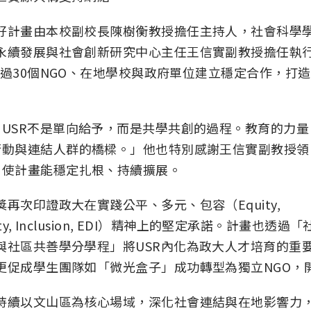
好計畫由本校副校長陳樹衡教授擔任主持人，社會科學
永續發展與社會創新研究中心主任王信實副教授擔任執
超過30個NGO、在地學校與政府單位建立穩定合作，打造
。
USR不是單向給予，而是共學共創的過程。教育的力量
行動與連結人群的橋樑。」他也特別感謝王信實副教授領
，使計畫能穩定扎根、持續擴展。
獎再次印證政大在實踐公平、多元、包容（Equity,
sity, Inclusion, EDI）精神上的堅定承諾。計畫也透過「
與社區共善學分學程」將USR內化為政大人才培育的重
更促成學生團隊如「微光盒子」成功轉型為獨立NGO，
持續以文山區為核心場域，深化社會連結與在地影響力