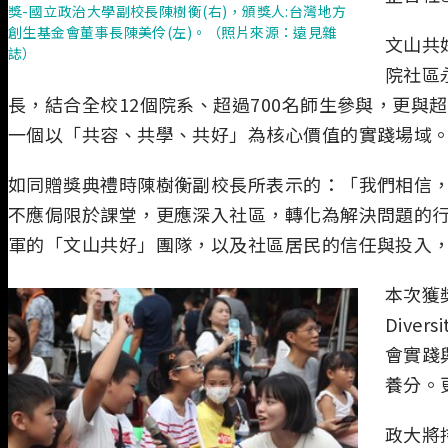
獎-國立政治大學副校長陳樹衡(右)，頒獎人:台灣地方
創生基金會董事長陳美伶(左)。（照片來源：遠見雜
文山共
誌）
院社區
長，結合全校12個院系、超過700名師生參與，更與
一個以「共容、共學、共好」為核心價值的實踐場域
如同贈獎典禮時陳樹衡副校長所表示的：「我們相信，
不應侷限於課堂，更應深入社區，轉化為解決問題的
軍的「文山共好」團隊，以及社區居民的信任與投入
本次獲
Diver
會實踐
養分。
政大將