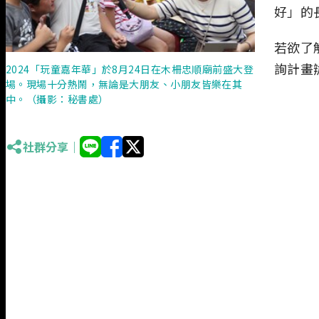
好」的
若欲了
詢計畫辦
2024「玩童嘉年華」於8月24日在木柵忠順廟前盛大登
場。現場十分熱鬧，無論是大朋友、小朋友皆樂在其
中。（攝影：秘書處）
社群分享｜