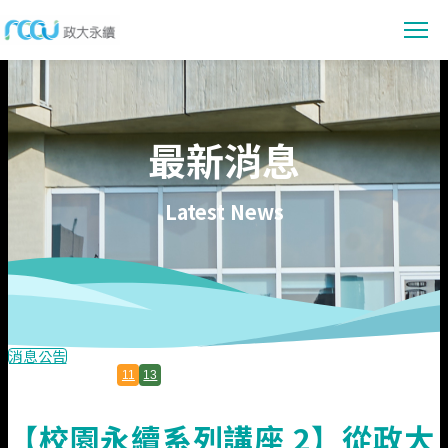
最新消息
最新消息
消息公告
永續賦能
活動報導
永續教育
永續校園
Latest News
永續亮點
永續研究
會議資訊
環境管理
參與行動
數位賦能
共容社會
社會實踐
永續提案
資料下載
校務治理
行動指南
永續報告書下載
關於我們
消息公告
節能專區
11
13
線上閱讀
政大永續願景與目標
佐證資料
【校園永續系列講座 2】從政大
永續發展組織架構